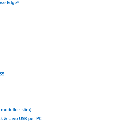
ense Edge®
PS5
 modello - slim)
ck & cavo USB per PC