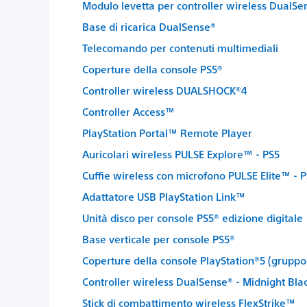
Modulo levetta per controller wireless DualS
Base di ricarica DualSense®
Telecomando per contenuti multimediali
Coperture della console PS5®
Controller wireless DUALSHOCK®4
Controller Access™
PlayStation Portal™ Remote Player
Auricolari wireless PULSE Explore™ - PS5
Cuffie wireless con microfono PULSE Elite™ - 
Adattatore USB PlayStation Link™
Unità disco per console PS5® edizione digitale
Base verticale per console PS5®
Coperture della console PlayStation®5 (gruppo
Controller wireless DualSense® - Midnight Bla
Stick di combattimento wireless FlexStrike™