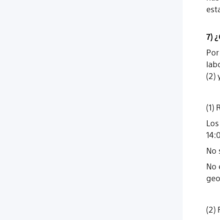
est
7) 
Por
lab
(2) 
(1)
Los
14:
No 
No 
geo
(2)