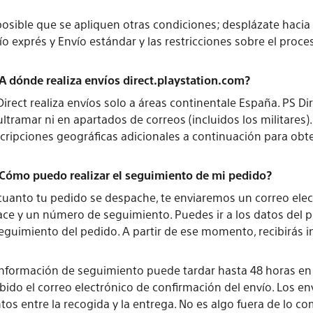
posible que se apliquen otras condiciones; desplázate haci
ío exprés y Envío estándar y las restricciones sobre el proce
¿A dónde realiza envíos direct.playstation.com?
Direct realiza envíos solo a áreas continentale España. PS Di
ultramar ni en apartados de correos (incluidos los militares)
cripciones geográficas adicionales a continuación para obt
¿Cómo puedo realizar el seguimiento de mi pedido?
cuanto tu pedido se despache, te enviaremos un correo elec
ace y un número de seguimiento. Puedes ir a los datos del pe
seguimiento del pedido. A partir de ese momento, recibirás 
información de seguimiento puede tardar hasta 48 horas en
ibido el correo electrónico de confirmación del envío. Los e
tos entre la recogida y la entrega. No es algo fuera de lo c