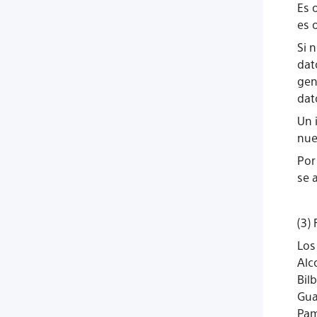
Es 
es 
Si 
dat
gen
dat
Un 
nue
Por
se 
(3)
Los
Alc
Bil
Gua
Pam