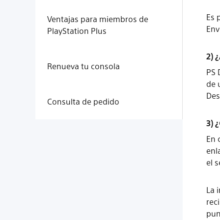
Es 
Ventajas para miembros de
Env
PlayStation Plus
2) 
Renueva tu consola
PS 
de 
Des
Consulta de pedido
3) 
En 
enl
el 
La 
rec
pun