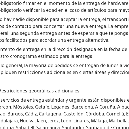
obligatorio firmar en el momento de la entrega de hardware
obligatorio verificar la edad en el caso de artículos para ma
no hay nadie disponible para aceptar la entrega, el transporti
os de contacto para concertar una nueva entrega. La empresa 
eral, una segunda entrega antes de esperar a que te pongas 
os facilitados para acordar una entrega alternativa.
intento de entrega en la dirección designada en la fecha de
stro cronograma estimado para la entrega.
 lo general, la mayoría de pedidos se entregan de lunes a vi
apliquen restricciones adicionales en ciertas áreas y direccio
 Restricciones geográficas adicionales
 servicios de entrega estándar y urgente están disponibles 
orcón, Móstoles, Getafe, Leganés, Barcelona, A Coruña, Albacet
bao, Burgos, Cádiz, Cartagena, Castellón, Córdoba, Cornellà, Eib
dalajara, Huelva, Jaén, Jerez, León, Linares, Málaga, Marbella
plona, Sabadell, Salamanca, Santander, Santiago de Compostel