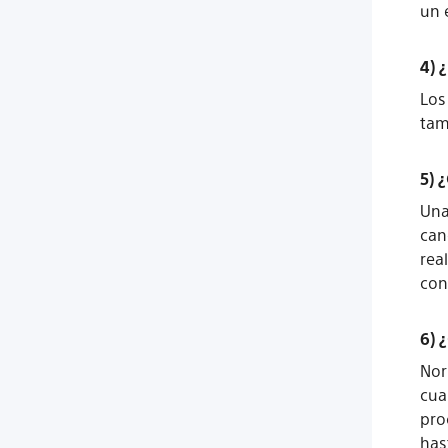
un 
4) 
Los
tam
5) 
Una
can
rea
con
6) 
Nor
cua
pro
has