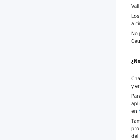
Val
Los
a c
No 
Ceu
¿Ne
Cha
y e
Par
apl
en
Tam
pro
del