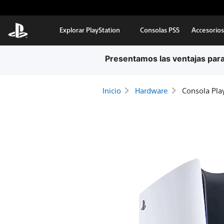
Ir al contenido principal
Explorar PlayStation
Consolas PS5
Accesorios
Envío estándar
Inicio
Hardware
Consola Play
Consola
PlayStation®5
Edición