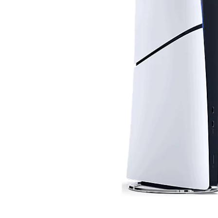
Digital
-
825
GB