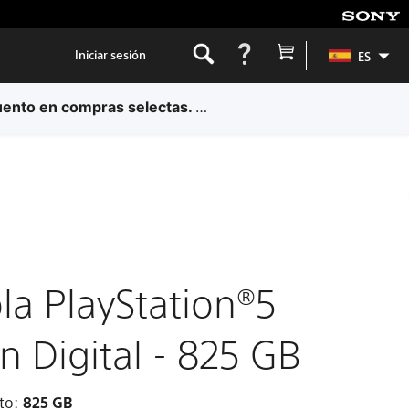
Iniciar sesión
ES
s información.
la PlayStation®5
n Digital - 825 GB
to:
825 GB