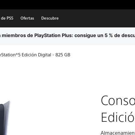
 de PS5
Ofertas
Descubre
 gratuito en todos los pedidos. Se aplican condiciones.
Má
Station®5 Edición Digital - 825 GB
Conso
Edició
Almacenamien