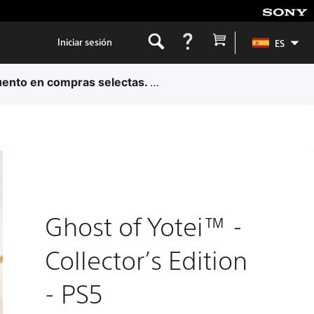
Iniciar sesión
ES
Presentamos las ventajas para miembros de PlayStation Plus: consigue un 5 % de descuento en compras selectas.
Más información.
Ghost of Yotei™ -
Collector’s Edition
- PS5