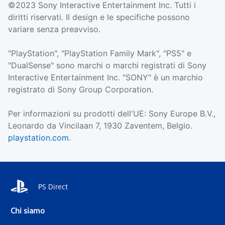
©2023 Sony Interactive Entertainment Inc. Tutti i
diritti riservati. Il design e le specifiche possono
variare senza preavviso.
"PlayStation", "PlayStation Family Mark", "PS5" e
"DualSense" sono marchi o marchi registrati di Sony
Interactive Entertainment Inc. "SONY" è un marchio
registrato di Sony Group Corporation.
Per informazioni su prodotti dell'UE: Sony Europe B.V.,
Leonardo da Vincilaan 7, 1930 Zaventem, Belgio.
playstation.com
.
PS Direct
Chi siamo