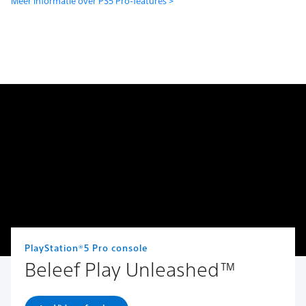
Meer informatie over PS5 Pro-features >
PlayStation®5 Pro console
Beleef Play Unleashed™