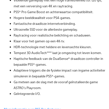
Vloeiende gameplay met een hoge framesnelheid tot 120 fps,
met een verversing van 4K en raytracing.
PS5® Pro Game Boost en achterwaartse compatibiliteit.
Hogere beeldkwaliteit voor PS4-games.
Fantastische draadloze internetverbinding.
Ultrasnelle SSD voor de allerbeste gameplay.
Raytracing voor realistische belichting en schaduwen.
Klaar voor het gamen op een 4K-tv.
HDR-technologie met heldere en levensechte kleuren.
Tempest 3D AudioTech**** laat je omgeving tot leven komen.
Haptische feedback van de DualSense® draadloze controller in
bepaalde PS5®-games.
Adaptieve triggers die de fysieke impact van ingame activiteiten
simuleren in bepaalde PS5®-games.
Ga meteen aan de slag met de vooraf geïnstalleerde game
ASTRO's Playroom.
Geïntegreerde I/O.