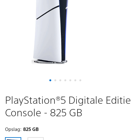
-
825
GB
PlayStation®5 Digitale Editie
Console - 825 GB
Opslag:
825 GB