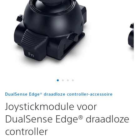
draadloze
controller
DualSense Edge® draadloze controller-accessoire
Joystickmodule voor
DualSense Edge® draadloze
controller