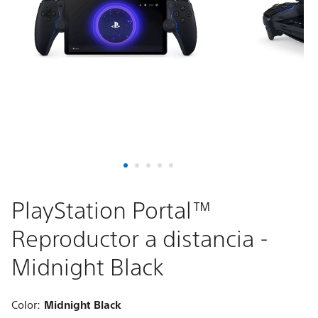
distancia
-
Midnight
Black
PlayStation Portal™
Reproductor a distancia -
Midnight Black
Color:
Midnight Black