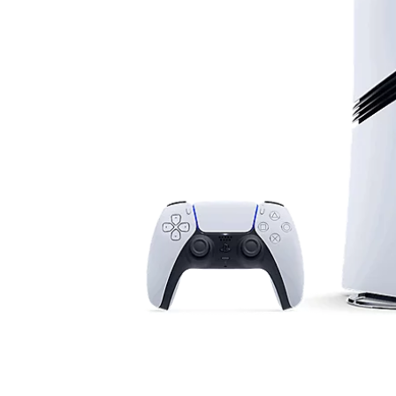
-
2
TB