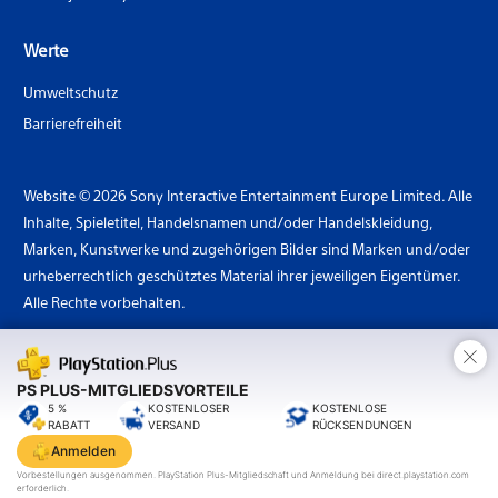
Werte
Umweltschutz
Barrierefreiheit
Website © 2026 Sony Interactive Entertainment Europe Limited. Alle
Inhalte, Spieletitel, Handelsnamen und/oder Handelskleidung,
Marken, Kunstwerke und zugehörigen Bilder sind Marken und/oder
urheberrechtlich geschütztes Material ihrer jeweiligen Eigentümer.
Alle Rechte vorbehalten.
×
Land: Österreich
PS PLUS-MITGLIEDSVORTEILE
5 %
KOSTENLOSER
KOSTENLOSE
RABATT
VERSAND
RÜCKSENDUNGEN
Sony
Interactive
Anmelden
Entertainment
Vorbestellungen ausgenommen. PlayStation Plus-Mitgliedschaft und Anmeldung bei direct.playstation.com
erforderlich.