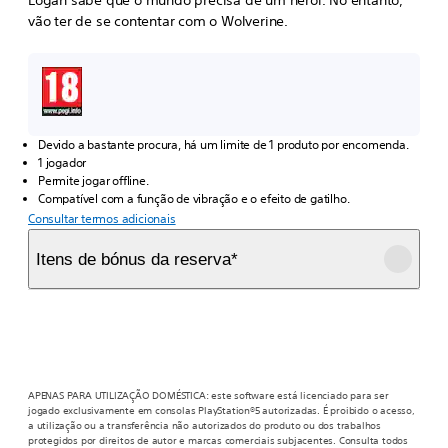
Logan sabe que o mundo precisa de um herói. No entanto,
vão ter de se contentar com o Wolverine.
Devido a bastante procura, há um limite de 1 produto por encomenda.
1 jogador
Permite jogar offline.
Compatível com a função de vibração e o efeito de gatilho.
Consultar termos adicionais
Itens de bónus da reserva*
Desbloqueio antecipado do Fato Castanho Clássico
Desbloqueio antecipado das garras refletoras
1 ponto de técnica
4 avatares da PlayStation®
APENAS PARA UTILIZAÇÃO DOMÉSTICA: este software está licenciado para ser
jogado exclusivamente em consolas PlayStation®5 autorizadas. É proibido o acesso,
a utilização ou a transferência não autorizados do produto ou dos trabalhos
protegidos por direitos de autor e marcas comerciais subjacentes. Consulta todos