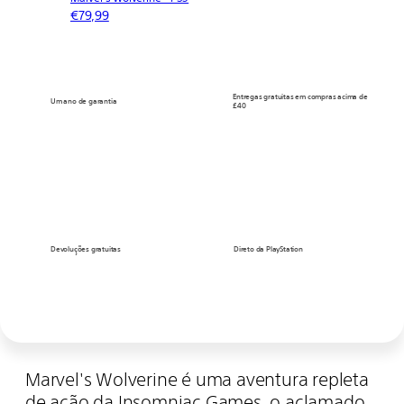
€79,99
Entregas gratuitas em compras acima de
Um ano de garantia
£40
Devoluções gratuitas
Direto da PlayStation
Marvel's Wolverine é uma aventura repleta
de ação da Insomniac Games, o aclamado