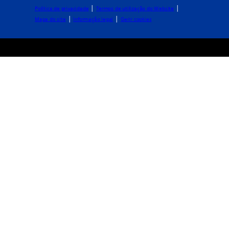
|
|
Política de privacidade
Termos de utilização do Website
|
|
Mapa do site
Informação legal
Gerir cookies