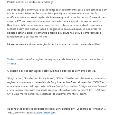
Podem aplicar-se limites por endereço.
As atualizações do firmware serão lançadas regularmente para o teu comando sem
fios DualSense Edge, e são necessárias para que o comando funcione. Serás
notificado sobre as atualizações de firmware quando atualizares o software do teu
sistema PS5 ou quando iniciares o atualizador para a app do comando sem fios
DualSense. A SIE recomenda vivamente que instales sempre a atualização mais
recente assim que possível após o lançamento da atualização. Se não o fizeres,
poderás estar a expor o comando a riscos de segurança e/ou a comprometer o
funcionamento correto do mesmo.
Lê atentamente a documentação fornecida com este produto antes de utilizar.
Todos os avisos e informações de segurança relativos a este produto encontram-
se
aqui
.
O design e as especificações estão sujeitas a alterações sem aviso prévio.
“PlayStation”, "PlayStation Family Mark", "PS5" e "DualSense" são marcas comerciais
registadas ou marcas comerciais da Sony Interactive Entertainment Inc. "SONY" é
uma marca comercial registada da Sony Group Corporation. "Heighten Your Senses"
é uma marca comercial registada da Sony Interactive Entertainment LLC. "USB Type-
C®" é uma marca comercial registada da USB Implementers Forum.
As consultas sobre os produtos incluem: Sony Europe B.V., Leonardo da Vincilaan 7,
1930 Zaventem, Bélgica.
playstation.com
.