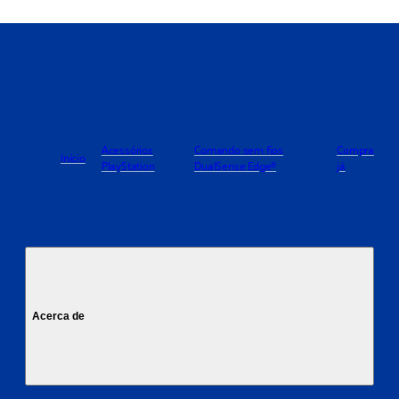
Acessórios
Comando sem fios
Compra
Início
PlayStation
DualSense Edge®
já
Acerca de