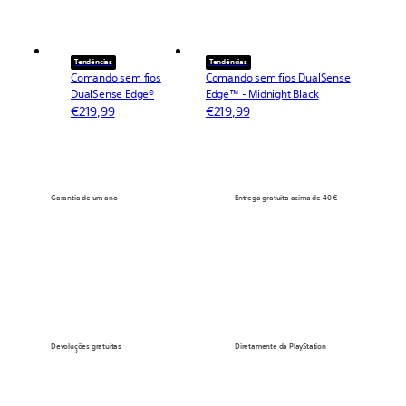
Tendências
Tendências
Comando sem fios
Comando sem fios DualSense
DualSense Edge®
Edge™ - Midnight Black
€219,99
€219,99
Garantia de um ano
Entrega gratuita acima de 40 €
Devoluções gratuitas
Diretamente da PlayStation