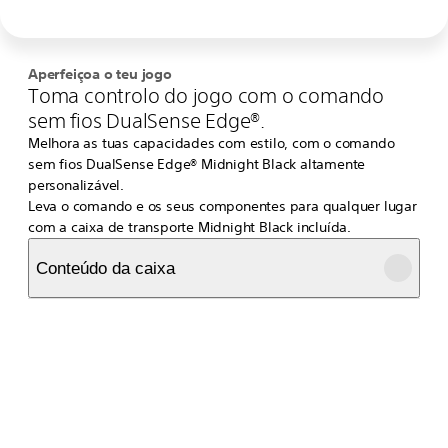
Aperfeiçoa o teu jogo
Toma controlo do jogo com o comando
sem fios DualSense Edge®.
Melhora as tuas capacidades com estilo, com o comando
sem fios DualSense Edge® Midnight Black altamente
personalizável.
Leva o comando e os seus componentes para qualquer lugar
com a caixa de transporte Midnight Black incluída.
Conteúdo da caixa
Comando sem fios DualSense Edge®
Cabo trançado USB com carcaça do conector que permite fixar
o USB no lugar
2 tampas standard (unidas ao comando)
2 tampas arredondadas altas
2 tampas arredondadas baixas
2 botões traseiros meio arredondados
Aperfeiçoa o teu jogo™
2 botões traseiros de alavanca