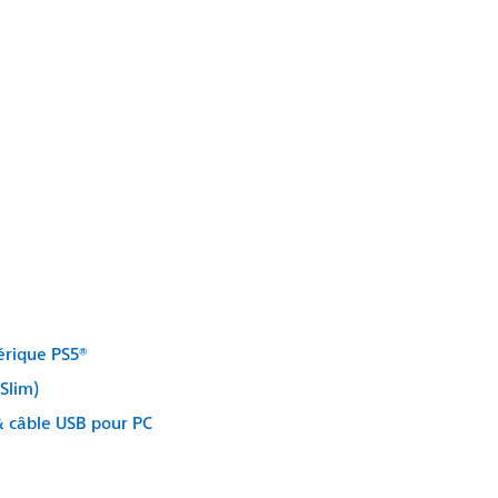
érique PS5®
Slim)
& câble USB pour PC