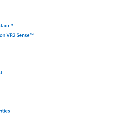
ntain™
tion VR2 Sense™
ts
nties