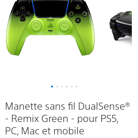
DualSense®
-
Remix
Green
-
pour
PS5,
PC,
Manette sans fil DualSense®
- Remix Green - pour PS5,
Mac
PC, Mac et mobile
et