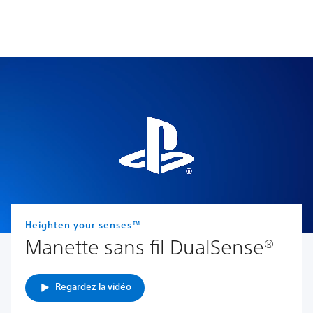
Heighten your senses™
Manette sans fil DualSense®
Regardez la vidéo