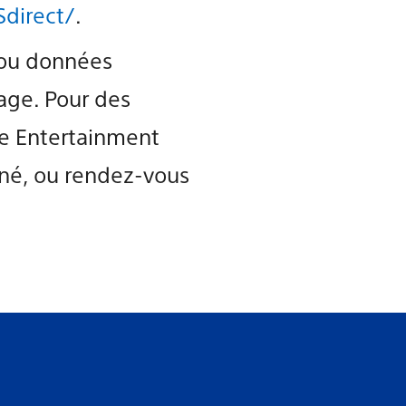
direct/
.
s ou données
lage. Pour des
ve Entertainment
rné, ou rendez-vous