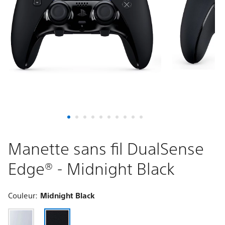
Edge®
-
Midnight
Black
Manette sans fil DualSense
Edge® - Midnight Black
Couleur:
Midnight Black