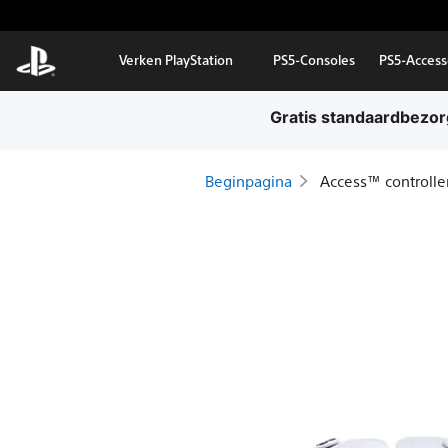
Door naar hoofdcontent
Verken PlayStation
PS5-Consoles
PS5-Access
Gratis standaardbezorg
Beginpagina
Access™ controlle
Access™
controller