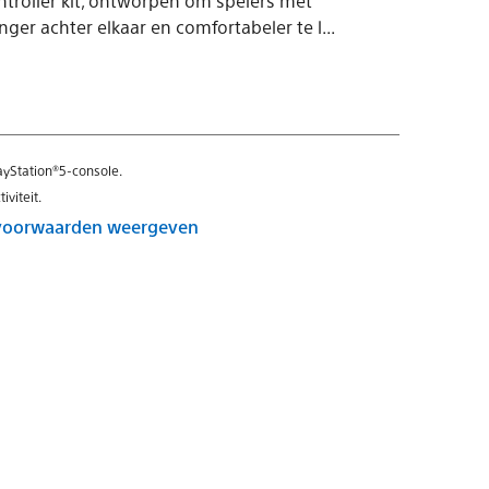
troller kit, ontworpen om spelers met
ger achter elkaar en comfortabeler te l...
ayStation®5-console.
viteit.
voorwaarden weergeven