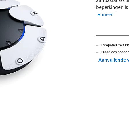
aanpasbare con
beperkingen lan
+ meer
Compatiel met Pl
Draadloos connecti
Aanvullende 