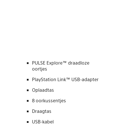
PULSE Explore™ draadloze
oortjes
PlayStation Link™ USB-adapter
Oplaadtas
8 oorkussentjes
Draagtas
USB-kabel