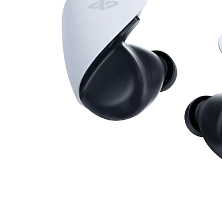
oortjes
-
PS5