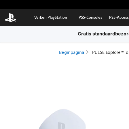
Door naar hoofdcontent
Verken PlayStation
PS5-Consoles
PS5-Access
Gratis standaardbezorg
Beginpagina
PULSE Explore™ dr
PULSE
Explore™
draadloze