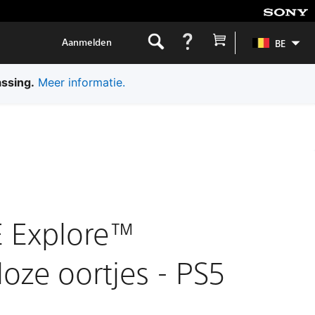
Aanmelden
BE
assing.
Meer informatie.
 Explore™
oze oortjes - PS5