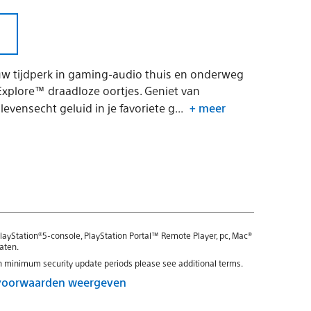
uw tijdperk in gaming-audio thuis en onderweg
xplore™ draadloze oortjes. Geniet van
vensecht geluid in je favoriete g...
+ meer
ayStation®5-console, PlayStation Portal™ Remote Player, pc, Mac®
aten.
n minimum security update periods please see additional terms.
voorwaarden weergeven