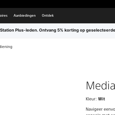
oires
Aanbiedingen
Ontdek
ing voor alle bestellingen. Er zijn voorwaarden van toep
diening
Media
Kleur:
Wit
Navigeer eenvo