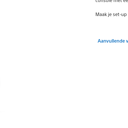
console met ee
Maak je set-up
Aanvullende 