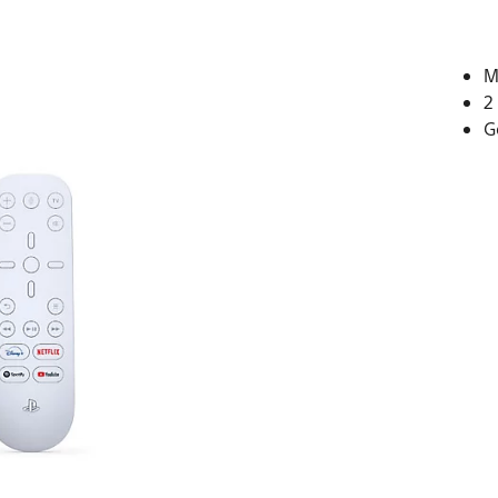
M
2
G