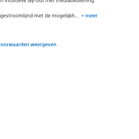
n intuïtieve lay-out met mediabediening.
 gestroomlijnd met de mogelijkh...
+ meer
voorwaarden weergeven