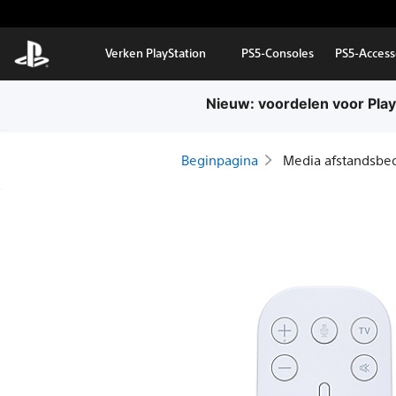
Door naar hoofdcontent
Verken PlayStation
PS5-Consoles
PS5-Access
Gratis standaardbezorg
Beginpagina
Media afstandsbe
Media
afstandsbediening