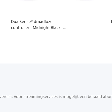
DualSense® draadloze
controller - Midnight Black -
voor PS5, pc, Mac en mobiel
reist. Voor streamingservices is mogelijk een betaald abonne