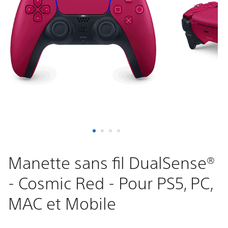
-
Cosmic
Red
-
Pour
PS5,
PC,
Manette sans fil DualSense®
- Cosmic Red - Pour PS5, PC,
MAC
MAC et Mobile
et