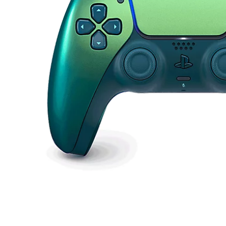
DualSense®
-
Chroma
Teal
-
Pour
PS5,
PC,
MAC
et