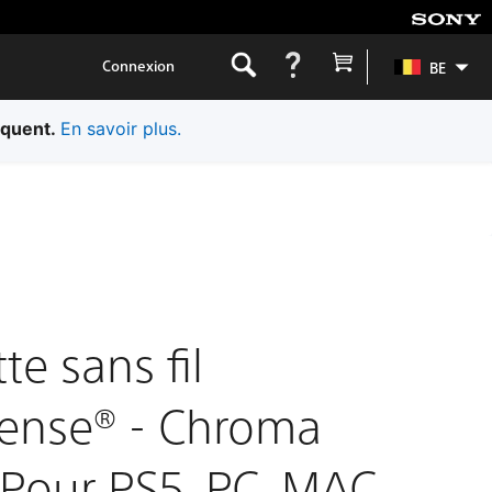
Connexion
BE
iquent.
En savoir plus.
e sans fil
ense® - Chroma
- Pour PS5, PC, MAC