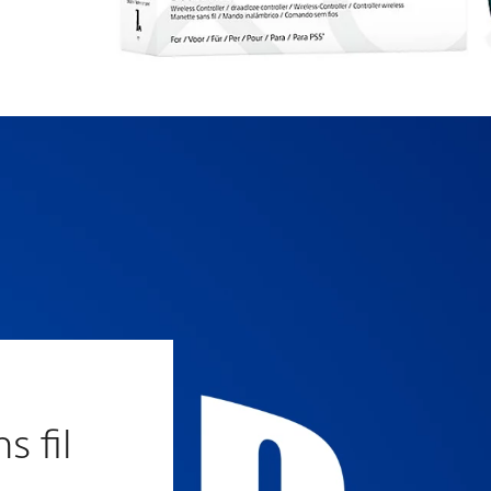
™
s fil