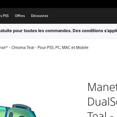
es PS5
Offres
Découvrez
ratuite pour toutes les commandes. Des conditions s’appl
nse® - Chroma Teal - Pour PS5, PC, MAC et Mobile
Manett
DualS
Teal 