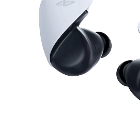
PULSE
Explore™
-
PS5