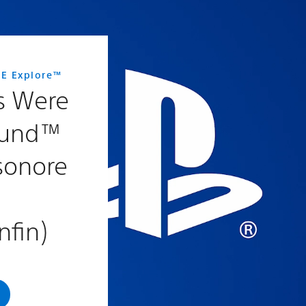
SE Explore™
 Were
ound™
 sonore
nfin)