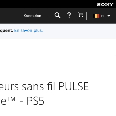
Connexion
BE
iquent.
En savoir plus.
eurs sans fil PULSE
re™ - PS5