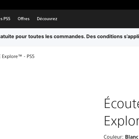
es PS5
Offres
Découvrez
ratuite pour toutes les commandes. Des conditions s’appl
E Explore™ - PS5
Écout
Explo
Couleur:
Blanc