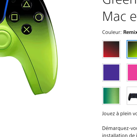
Mac e
Couleur:
Remix
Jouez à plein v
Démarquez-vou
installation de 