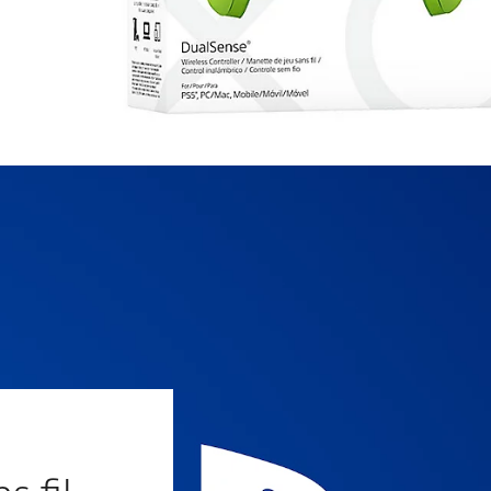
™
s fil