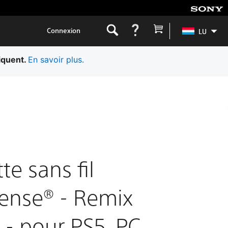
Connexion
LU
iquent.
En savoir plus.
e sans fil
ense® - Remix
- pour PS5, PC,