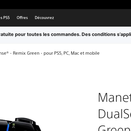
es PS5
Offres
Découvrez
ratuite pour toutes les commandes. Des conditions s’appl
nse® - Remix Green - pour PS5, PC, Mac et mobile
Manett
DualS
Green 