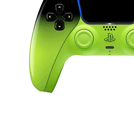
DualSense®
-
Remix
Green
-
pour
PS5,
PC,
Mac
et