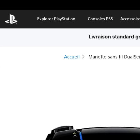
Aller au contenu principal
Explorer PlayStation
Consoles PS5
Accessoir
Livraison standard g
Accueil
Manette sans fil DualSe
Manette
sans
fil