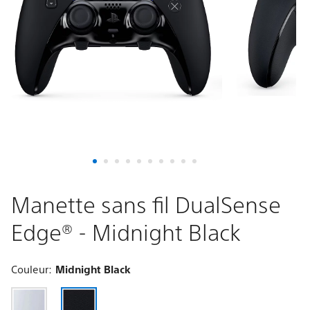
Edge®
-
Midnight
Black
Manette sans fil DualSense
Edge® - Midnight Black
Couleur:
Midnight Black