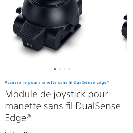
manette
sans
fil
DualSense
Edge®
Accessoire pour manette sans fil DualSense Edge®
Module de joystick pour
manette sans fil DualSense
Edge®