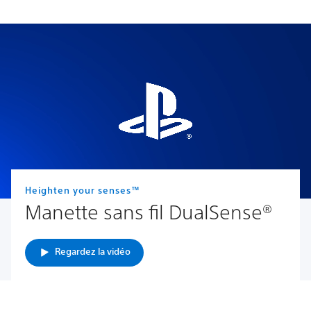
Heighten your senses™
Manette sans fil DualSense®
Regardez la vidéo