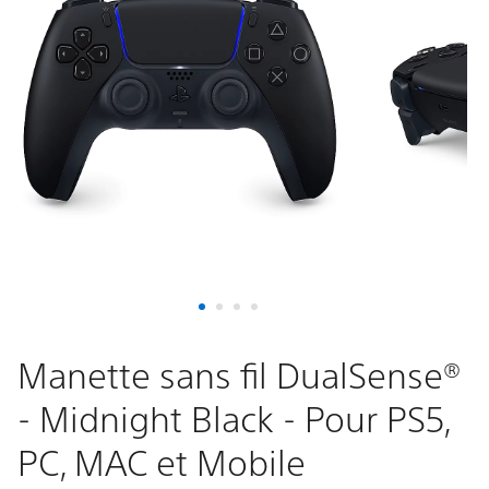
DualSense®
-
Midnight
Black
-
Pour
PS5,
PC,
Manette sans fil DualSense®
- Midnight Black - Pour PS5,
MAC
PC, MAC et Mobile
et