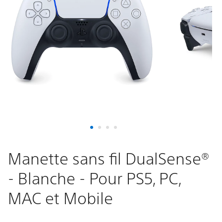
-
Blanche
-
Pour
PS5,
PC,
MAC
Manette sans fil DualSense®
- Blanche - Pour PS5, PC,
et
MAC et Mobile
Mobile