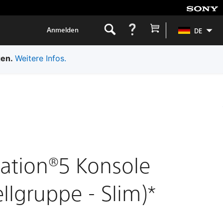
Anmelden
DE
gen.
Weitere Infos.
tation®5 Konsole
llgruppe - Slim)*