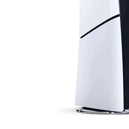
-
Slim)*