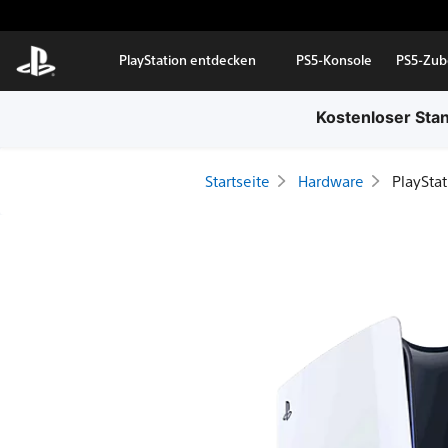
Zum Hauptinhalt springen
PlayStation entdecken
PS5-Konsole
PS5-Zub
Kostenloser Stan
Startseite
Hardware
PlaySta
PlayStation®5
Konsole
(Modellgruppe