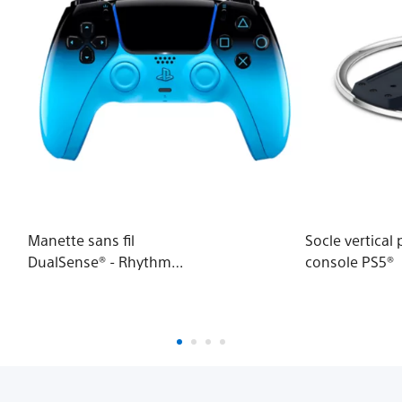
Manette sans fil
Socle vertical
DualSense® - Rhythm
console PS5®
Blue - pour PS5, PC,
Mac et mobile