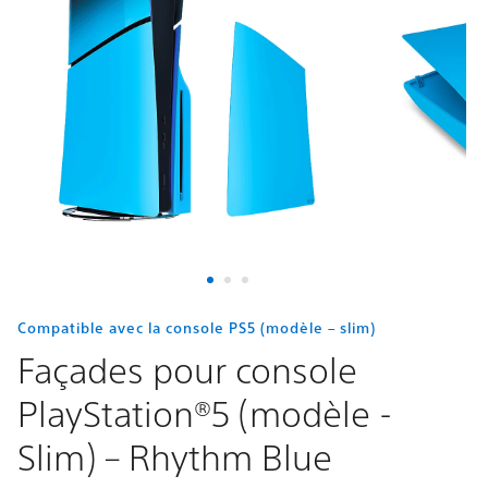
(modèle
-
Slim)
–
Rhythm
Blue
Compatible avec la console PS5 (modèle – slim)
Façades pour console
PlayStation®5 (modèle -
Slim) – Rhythm Blue