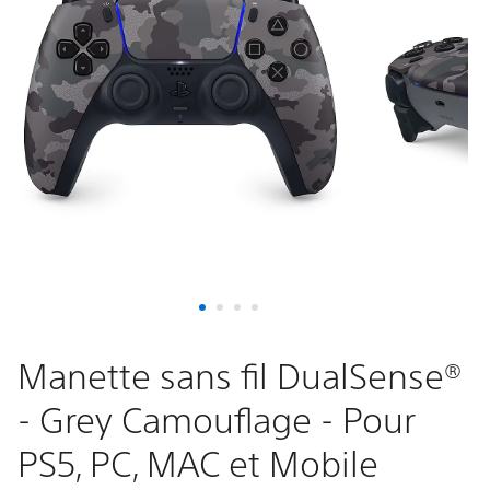
DualSense®
-
Grey
Camouflage
-
Pour
PS5,
PC,
Manette sans fil DualSense®
- Grey Camouflage - Pour
MAC
PS5, PC, MAC et Mobile
et