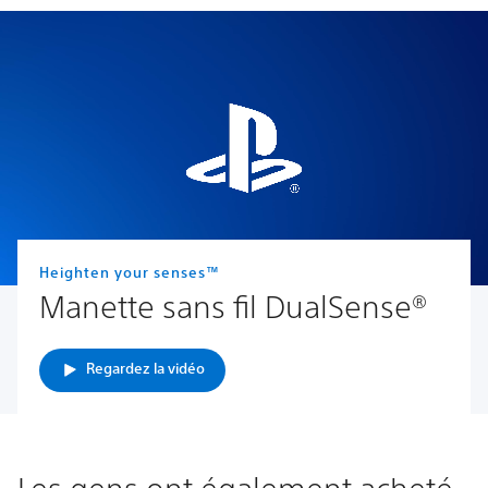
Heighten your senses™
Manette sans fil DualSense®
Regardez la vidéo
Les gens ont également acheté