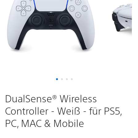
Weiß
-
für
PS5,
PC,
MAC
&
DualSense® Wireless
Controller - Weiß - für PS5,
Mobile
PC, MAC & Mobile