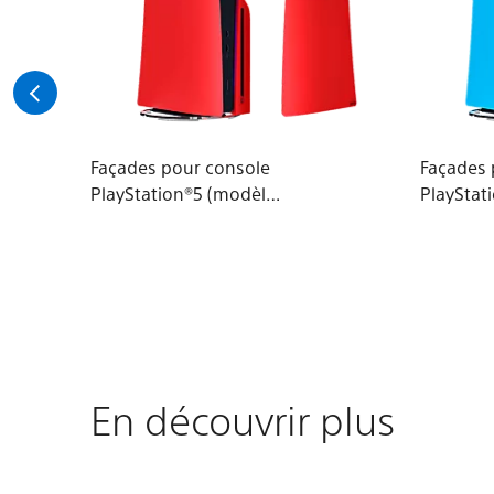
Façades pour console
Façades 
PlayStation®5 (modèle -
PlayStat
Slim) – Techno Red
Slim) – 
En découvrir plus