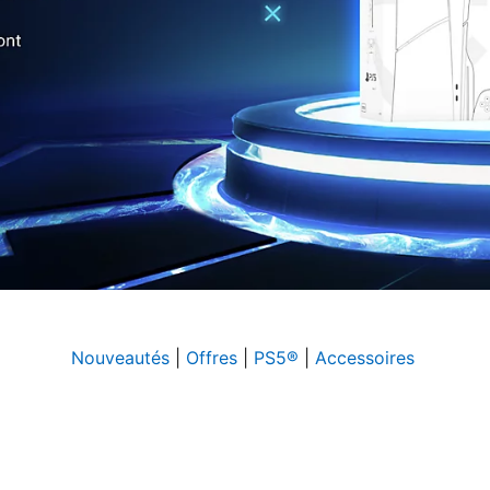
Nouveautés
|
Offres
|
PS5®
|
Accessoires