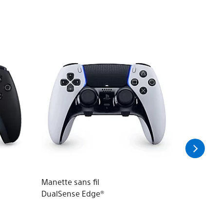
Manette sans fil
Manette 
DualSense Edge®
DualSens
Light™ L
- pour P