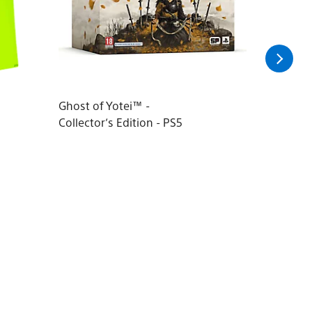
Ghost of Yotei™ -
Marvel's
Collector’s Edition - PS5
Collector
PS5