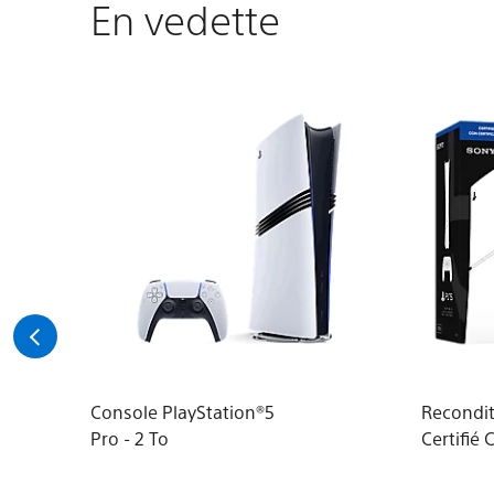
En vedette
Console PlayStation®5
Recondi
Pro - 2 To
Certifié 
numériq
PlayStat