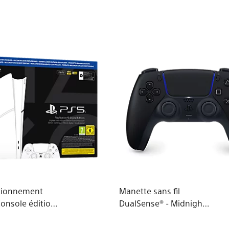
tionnement
Manette sans fil
Console édition
DualSense® - Midnight
ue
Black - Pour PS5, PC,
ion®5 (modèle -
MAC et Mobile