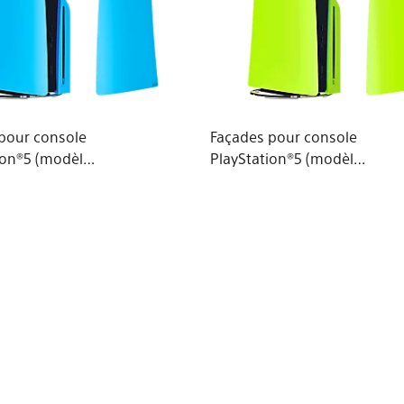
pour console
Façades pour console
ion®5 (modèle -
PlayStation®5 (modèle -
Rhythm Blue
Slim) – Remix Green